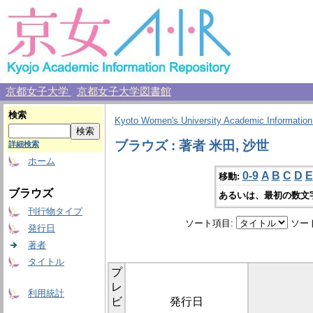
京都女子大学
京都女子大学図書館
検索
Kyoto Women's University Academic Information
ブラウズ : 著者 米田, 沙世
詳細検索
ホーム
0-9
A
B
C
D
E
移動:
ブラウズ
あるいは、最初の数文
刊行物タイプ
ソート項目:
ソー
発行日
著者
タイトル
プ
レ
利用統計
ビ
発行日