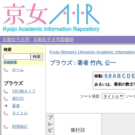
京都女子大学
京都女子大学図書館
検索
Kyoto Women's University Academic Information
ブラウズ : 著者 竹内, 公一
詳細検索
ホーム
0-9
A
B
C
D
E
移動:
ブラウズ
あるいは、最初の数文
刊行物タイプ
ソート項目:
ソー
発行日
著者
タイトル
プ
レ
利用統計
ビ
発行日