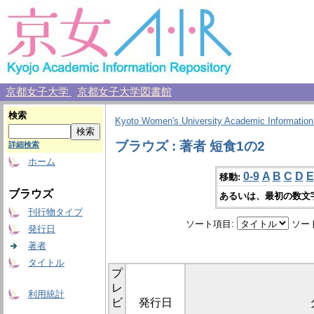
京都女子大学
京都女子大学図書館
検索
Kyoto Women's University Academic Information
ブラウズ : 著者 短食1の2
詳細検索
ホーム
0-9
A
B
C
D
E
移動:
ブラウズ
あるいは、最初の数文
刊行物タイプ
ソート項目:
ソー
発行日
著者
タイトル
プ
レ
利用統計
ビ
発行日