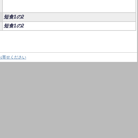
短食1の2
短食1の2
お寄せください