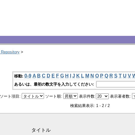
 Repository
>
0-9
A
B
C
D
E
F
G
H
I
J
K
L
M
N
O
P
Q
R
S
T
U
V
移動:
あるいは、最初の数文字を入力してください:
ソート項目:
ソート順:
表示件数
表示著者数:
検索結果表示: 1 - 2 / 2
タイトル