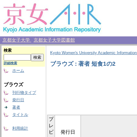
京都女子大学
京都女子大学図書館
検索
Kyoto Women's University Academic Information
ブラウズ : 著者 短食1の2
詳細検索
ホーム
ブラウズ
刊行物タイプ
発行日
著者
タイトル
プ
レ
利用統計
ビ
発行日