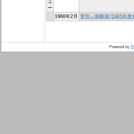
ュ
ー
1966年2月
登別→洞爺湖 (1965年
Powered by
D