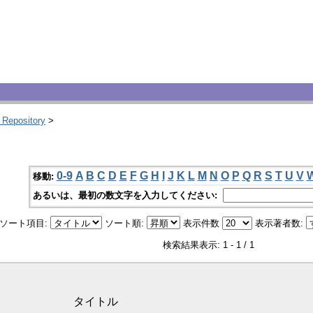
 Repository
>
0-9
A
B
C
D
E
F
G
H
I
J
K
L
M
N
O
P
Q
R
S
T
U
V
移動:
あるいは、最初の数文字を入力してください:
ソート項目:
ソート順:
表示件数
表示著者数:
検索結果表示: 1 - 1 / 1
タイトル