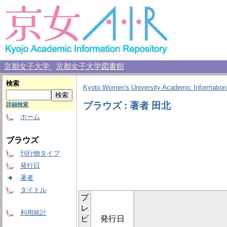
京都女子大学
京都女子大学図書館
検索
Kyoto Women's University Academic Information
ブラウズ : 著者 田北
詳細検索
ホーム
ブラウズ
刊行物タイプ
発行日
著者
タイトル
プ
レ
利用統計
ビ
発行日