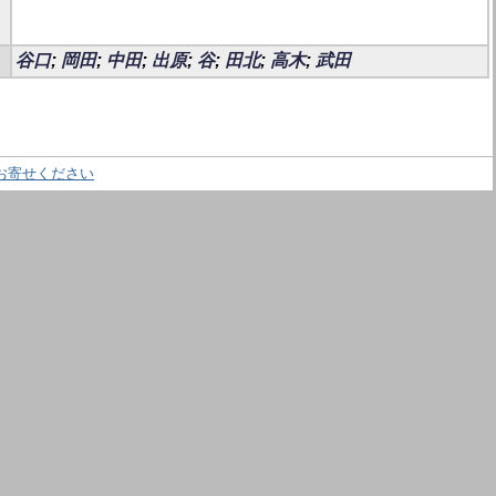
谷口
;
岡田
;
中田
;
出原
;
谷
;
田北
;
高木
;
武田
お寄せください