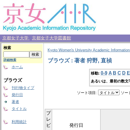
京都女子大学
京都女子大学図書館
検索
Kyoto Women's University Academic Information
ブラウズ : 著者 狩野, 直禎
詳細検索
ホーム
0-9
A
B
C
D
E
移動:
ブラウズ
あるいは、最初の数文
刊行物タイプ
ソート項目:
ソー
発行日
著者
タイトル
プ
レ
利用統計
ビ
発行日