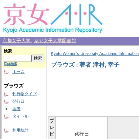
京都女子大学
京都女子大学図書館
検索
Kyoto Women's University Academic Information
ブラウズ : 著者 津村, 幸子
詳細検索
ホーム
ブラウズ
刊行物タイプ
発行日
著者
タイトル
プ
レ
利用統計
ビ
発行日