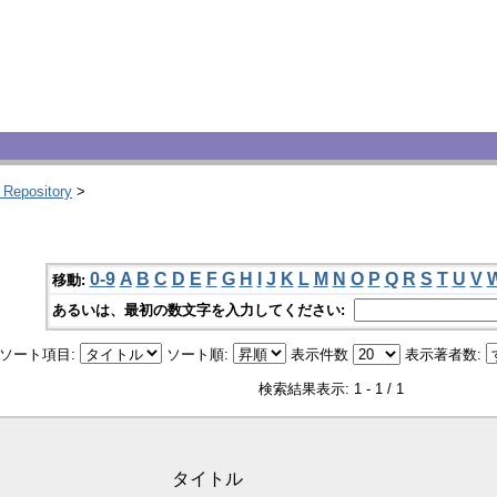
 Repository
>
0-9
A
B
C
D
E
F
G
H
I
J
K
L
M
N
O
P
Q
R
S
T
U
V
移動:
あるいは、最初の数文字を入力してください:
ソート項目:
ソート順:
表示件数
表示著者数:
検索結果表示: 1 - 1 / 1
タイトル