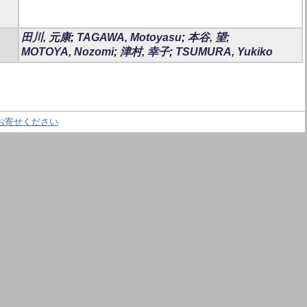
田川, 元康
;
TAGAWA, Motoyasu
;
本谷, 望
;
MOTOYA, Nozomi
;
津村, 幸子
;
TSUMURA, Yukiko
お寄せください