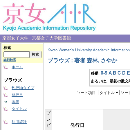
京都女子大学
京都女子大学図書館
検索
Kyoto Women's University Academic Information
ブラウズ : 著者 森林, さやか
詳細検索
ホーム
0-9
A
B
C
D
E
移動:
ブラウズ
あるいは、最初の数文
刊行物タイプ
ソート項目:
ソー
発行日
著者
タイトル
プ
レ
利用統計
ビ
発行日