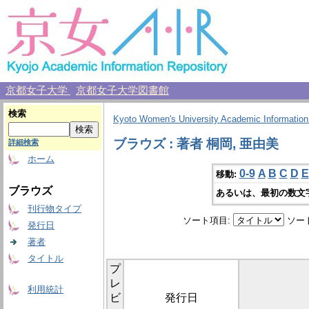
京都女子大学
京都女子大学図書館
検索
Kyoto Women's University Academic Information
ブラウズ : 著者 桐岡, 亜由美
詳細検索
ホーム
0-9
A
B
C
D
E
移動:
ブラウズ
あるいは、最初の数文
刊行物タイプ
ソート項目:
ソー
発行日
著者
タイトル
プ
レ
利用統計
ビ
発行日