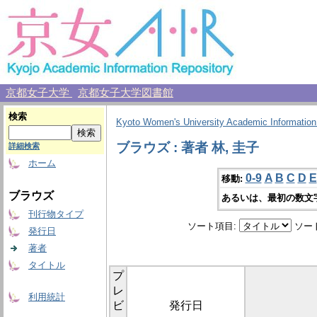
京都女子大学
京都女子大学図書館
検索
Kyoto Women's University Academic Information
ブラウズ : 著者 林, 圭子
詳細検索
ホーム
0-9
A
B
C
D
E
移動:
ブラウズ
あるいは、最初の数文
刊行物タイプ
ソート項目:
ソー
発行日
著者
タイトル
プ
レ
利用統計
ビ
発行日