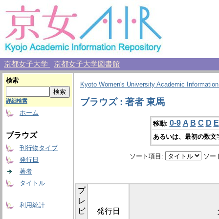
京都女子大学
京都女子大学図書館
検索
Kyoto Women's University Academic Information
ブラウズ : 著者 東馬
詳細検索
ホーム
0-9
A
B
C
D
E
移動:
ブラウズ
あるいは、最初の数文
刊行物タイプ
ソート項目:
ソー
発行日
著者
タイトル
プ
レ
利用統計
ビ
発行日