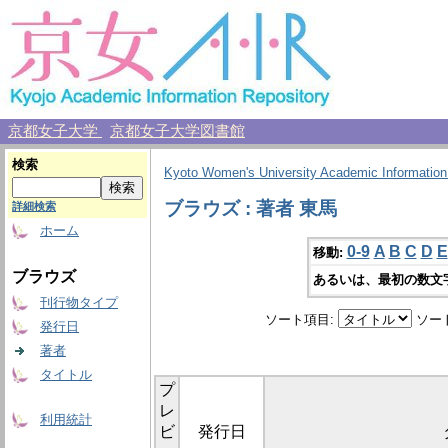
京都女子大学
京都女子大学図書館
検索
Kyoto Women's University Academic Information
ブラウズ : 著者 東馬
詳細検索
ホーム
0-9
A
B
C
D
E
移動:
ブラウズ
あるいは、最初の数文
刊行物タイプ
ソート項目:
ソー
発行日
著者
タイトル
プ
レ
利用統計
ビ
発行日