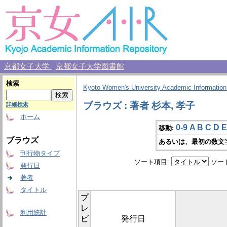
京都女子大学
京都女子大学図書館
検索
Kyoto Women's University Academic Information
ブラウズ : 著者 杉本, 孝子
詳細検索
ホーム
0-9
A
B
C
D
E
移動:
ブラウズ
あるいは、最初の数文
刊行物タイプ
ソート項目:
ソー
発行日
著者
タイトル
プ
レ
利用統計
ビ
発行日