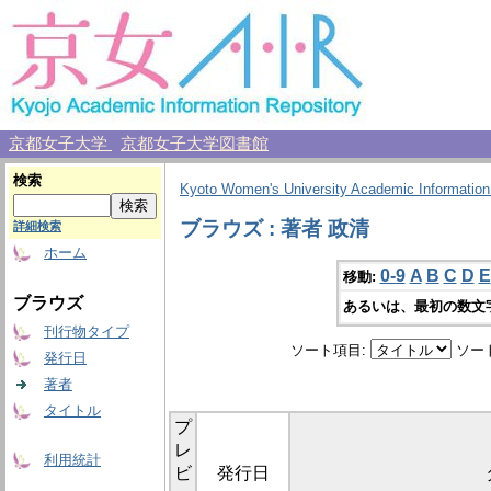
京都女子大学
京都女子大学図書館
検索
Kyoto Women's University Academic Information
ブラウズ : 著者 政清
詳細検索
ホーム
0-9
A
B
C
D
E
移動:
ブラウズ
あるいは、最初の数文
刊行物タイプ
ソート項目:
ソー
発行日
著者
タイトル
プ
レ
利用統計
ビ
発行日