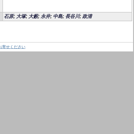
石原
;
大塚
;
大藪
;
永井
;
中島
;
長谷川
;
政清
お寄せください