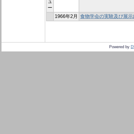
ュ
ー
1966年2月
食物学会の実験及び展示
Powered by
D