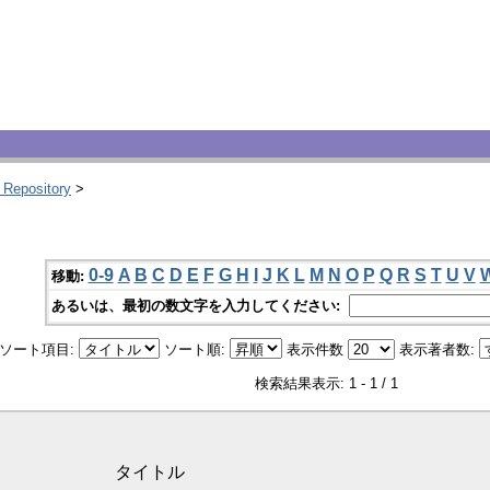
 Repository
>
0-9
A
B
C
D
E
F
G
H
I
J
K
L
M
N
O
P
Q
R
S
T
U
V
移動:
あるいは、最初の数文字を入力してください:
ソート項目:
ソート順:
表示件数
表示著者数:
検索結果表示: 1 - 1 / 1
タイトル