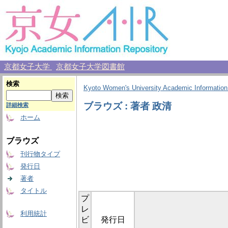
京都女子大学
京都女子大学図書館
検索
Kyoto Women's University Academic Information
ブラウズ : 著者 政清
詳細検索
ホーム
ブラウズ
刊行物タイプ
発行日
著者
タイトル
プ
レ
利用統計
ビ
発行日