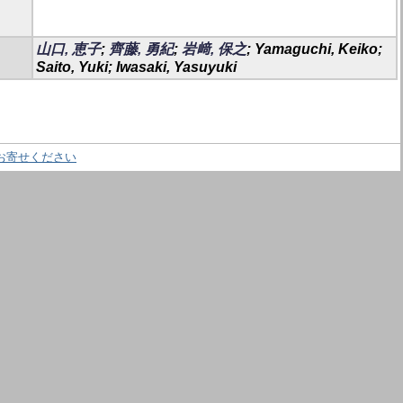
山口, 恵子
;
齊藤, 勇紀
;
岩﨑, 保之
; Yamaguchi, Keiko;
Saito, Yuki; Iwasaki, Yasuyuki
お寄せください