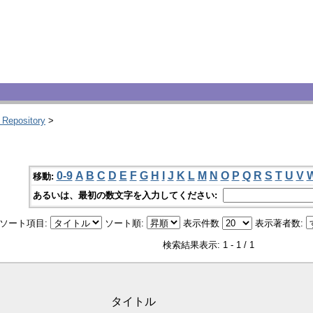
 Repository
>
0-9
A
B
C
D
E
F
G
H
I
J
K
L
M
N
O
P
Q
R
S
T
U
V
移動:
あるいは、最初の数文字を入力してください:
ソート項目:
ソート順:
表示件数
表示著者数:
検索結果表示: 1 - 1 / 1
タイトル