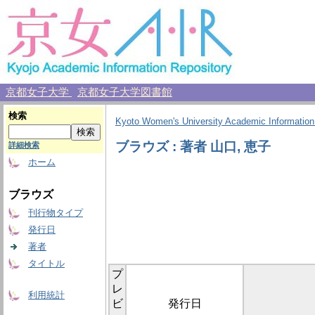
京都女子大学
京都女子大学図書館
検索
Kyoto Women's University Academic Information
ブラウズ : 著者 山口, 恵子
詳細検索
ホーム
ブラウズ
刊行物タイプ
発行日
著者
タイトル
プ
レ
利用統計
ビ
発行日