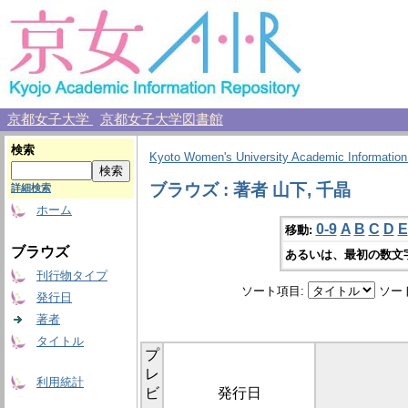
京都女子大学
京都女子大学図書館
検索
Kyoto Women's University Academic Information
ブラウズ : 著者 山下, 千晶
詳細検索
ホーム
0-9
A
B
C
D
E
移動:
ブラウズ
あるいは、最初の数文
刊行物タイプ
ソート項目:
ソー
発行日
著者
タイトル
プ
レ
利用統計
ビ
発行日