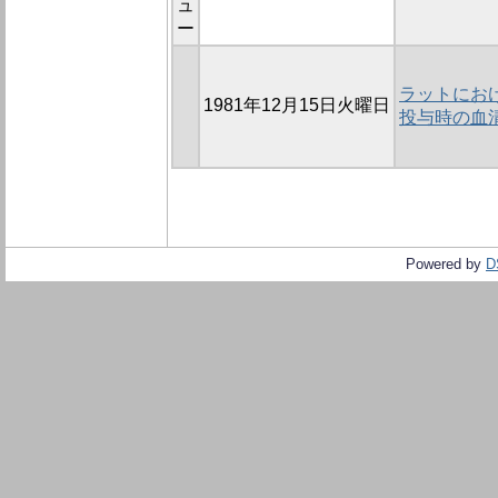
ュ
ー
ラットにお
1981年12月15日火曜日
投与時の血
Powered by
D