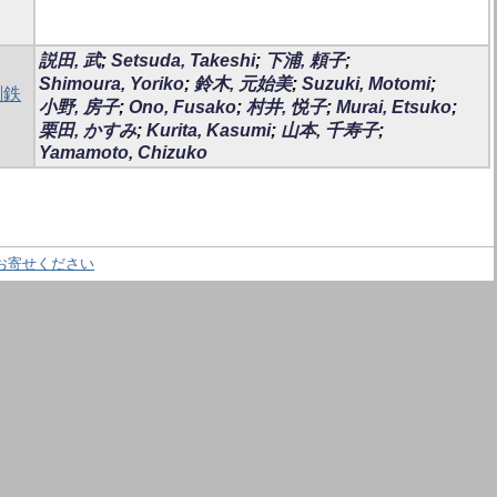
説田, 武
;
Setsuda, Takeshi
;
下浦, 頼子
;
Shimoura, Yoriko
;
鈴木, 元始美
;
Suzuki, Motomi
;
剰鉄
小野, 房子
;
Ono, Fusako
;
村井, 悦子
;
Murai, Etsuko
;
栗田, かすみ
;
Kurita, Kasumi
;
山本, 千寿子
;
Yamamoto, Chizuko
お寄せください