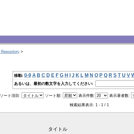
 Repository
>
0-9
A
B
C
D
E
F
G
H
I
J
K
L
M
N
O
P
Q
R
S
T
U
V
移動:
あるいは、最初の数文字を入力してください:
ソート項目:
ソート順:
表示件数
表示著者数:
検索結果表示: 1 - 1 / 1
タイトル