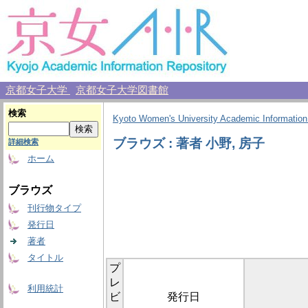
京都女子大学
京都女子大学図書館
検索
Kyoto Women's University Academic Information
ブラウズ : 著者 小野, 房子
詳細検索
ホーム
ブラウズ
刊行物タイプ
発行日
著者
タイトル
プ
レ
利用統計
ビ
発行日