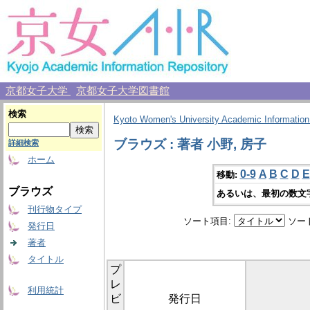
京都女子大学
京都女子大学図書館
検索
Kyoto Women's University Academic Information
ブラウズ : 著者 小野, 房子
詳細検索
ホーム
0-9
A
B
C
D
E
移動:
ブラウズ
あるいは、最初の数文
刊行物タイプ
ソート項目:
ソー
発行日
著者
タイトル
プ
レ
利用統計
ビ
発行日