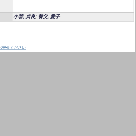
小菅, 貞良
;
養父, 愛子
お寄せください