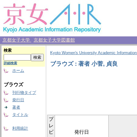
京都女子大学
京都女子大学図書館
検索
Kyoto Women's University Academic Information
ブラウズ : 著者 小菅, 貞良
詳細検索
ホーム
ブラウズ
刊行物タイプ
発行日
著者
タイトル
プ
レ
利用統計
ビ
発行日