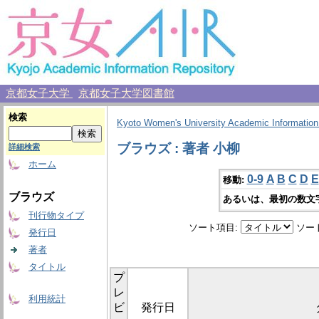
京都女子大学
京都女子大学図書館
検索
Kyoto Women's University Academic Information
ブラウズ : 著者 小柳
詳細検索
ホーム
0-9
A
B
C
D
E
移動:
ブラウズ
あるいは、最初の数文
刊行物タイプ
ソート項目:
ソー
発行日
著者
タイトル
プ
レ
利用統計
ビ
発行日