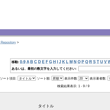
 Repository
>
0-9
A
B
C
D
E
F
G
H
I
J
K
L
M
N
O
P
Q
R
S
T
U
V
移動:
あるいは、最初の数文字を入力してください:
ソート項目:
ソート順:
表示件数
表示著者数:
検索結果表示: 1 - 9 / 9
タイトル