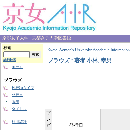
京都女子大学
京都女子大学図書館
検索
Kyoto Women's University Academic Information
ブラウズ : 著者 小林, 幸男
詳細検索
ホーム
ブラウズ
刊行物タイプ
発行日
著者
タイトル
プ
レ
利用統計
ビ
発行日