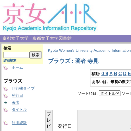
京都女子大学
京都女子大学図書館
検索
Kyoto Women's University Academic Information
ブラウズ : 著者 寺見
詳細検索
ホーム
0-9
A
B
C
D
E
移動:
ブラウズ
あるいは、最初の数文
刊行物タイプ
ソート項目:
ソー
発行日
著者
タイトル
プ
レ
利用統計
ビ
発行日