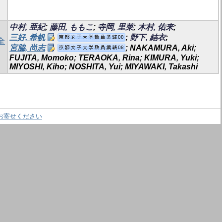
中村, 亜紀
;
藤田, ももこ
;
寺岡, 里菜
;
木村, 佑来
;
三好, 希帆
;
野下, 結衣
;
全
宮脇, 尚志
; NAKAMURA, Aki;
FUJITA, Momoko; TERAOKA, Rina; KIMURA, Yuki;
MIYOSHI, Kiho; NOSHITA, Yui; MIYAWAKI, Takashi
お寄せください