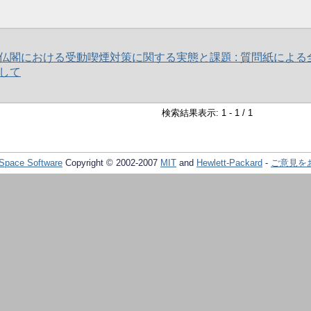
仏閣における受動喫煙対策に関する実態と課題 : 質問紙による
して
検索結果表示: 1 - 1 / 1
Space Software
Copyright © 2002-2007
MIT
and
Hewlett-Packard
-
ご意見を