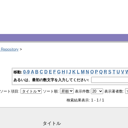
 Repository
>
0-9
A
B
C
D
E
F
G
H
I
J
K
L
M
N
O
P
Q
R
S
T
U
V
移動:
あるいは、最初の数文字を入力してください:
ソート項目:
ソート順:
表示件数
表示著者数:
検索結果表示: 1 - 1 / 1
タイトル