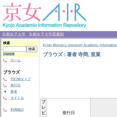
京都女子大学
京都女子大学図書館
検索
Kyoto Women's University Academic Information
ブラウズ : 著者 寺岡, 里菜
詳細検索
ホーム
ブラウズ
刊行物タイプ
発行日
著者
タイトル
プ
レ
利用統計
ビ
発行日