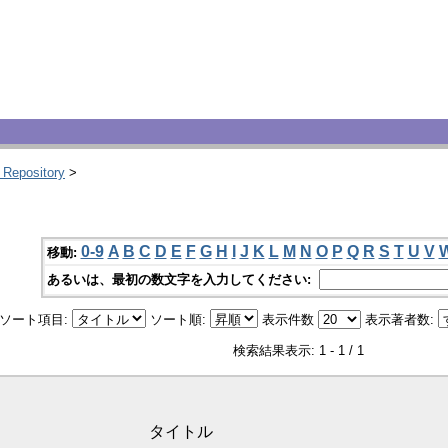
 Repository
>
0-9
A
B
C
D
E
F
G
H
I
J
K
L
M
N
O
P
Q
R
S
T
U
V
移動:
あるいは、最初の数文字を入力してください:
ソート項目:
ソート順:
表示件数
表示著者数:
検索結果表示: 1 - 1 / 1
タイトル