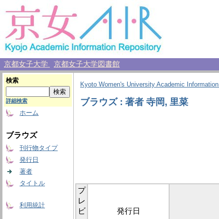
京都女子大学
京都女子大学図書館
検索
Kyoto Women's University Academic Information
ブラウズ : 著者 寺岡, 里菜
詳細検索
ホーム
ブラウズ
刊行物タイプ
発行日
著者
タイトル
プ
レ
利用統計
ビ
発行日