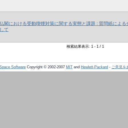
仏閣における受動喫煙対策に関する実態と課題 : 質問紙による
して
検索結果表示: 1 - 1 / 1
Space Software
Copyright © 2002-2007
MIT
and
Hewlett-Packard
-
ご意見を