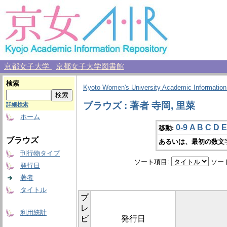
京都女子大学
京都女子大学図書館
検索
Kyoto Women's University Academic Information
ブラウズ : 著者 寺岡, 里菜
詳細検索
ホーム
0-9
A
B
C
D
E
移動:
ブラウズ
あるいは、最初の数文
刊行物タイプ
ソート項目:
ソー
発行日
著者
タイトル
プ
レ
利用統計
ビ
発行日