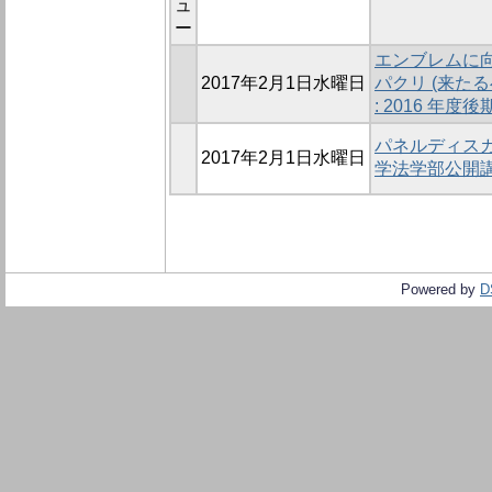
ュ
ー
エンブレムに向
2017年2月1日水曜日
パクリ (来た
: 2016 年度後
パネルディスカ
2017年2月1日水曜日
学法学部公開講座 
Powered by
D