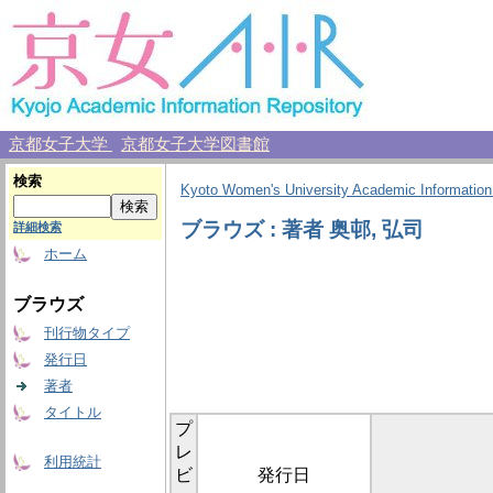
京都女子大学
京都女子大学図書館
検索
Kyoto Women's University Academic Information
ブラウズ : 著者 奥邨, 弘司
詳細検索
ホーム
ブラウズ
刊行物タイプ
発行日
著者
タイトル
プ
レ
利用統計
ビ
発行日