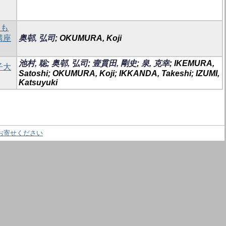
とも
講座
奥邨, 弘司
; OKUMURA, Koji
池村, 聡
;
奥邨, 弘司
;
壹貫田, 剛史
;
泉, 克幸
; IKEMURA,
子大
Satoshi; OKUMURA, Koji; IKKANDA, Takeshi; IZUMI,
Katsuyuki
お寄せください