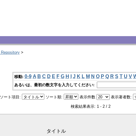
 Repository
>
0-9
A
B
C
D
E
F
G
H
I
J
K
L
M
N
O
P
Q
R
S
T
U
V
移動:
あるいは、最初の数文字を入力してください:
ソート項目:
ソート順:
表示件数
表示著者数:
検索結果表示: 1 - 2 / 2
タイトル