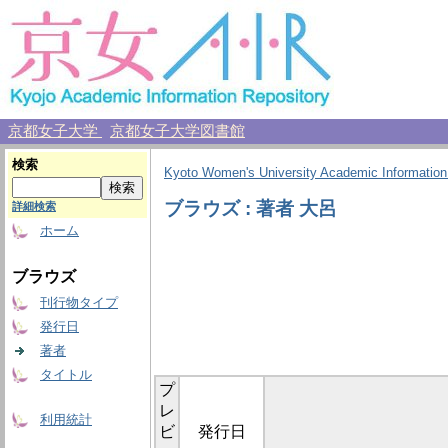
京都女子大学
京都女子大学図書館
検索
Kyoto Women's University Academic Information
ブラウズ : 著者 大呂
詳細検索
ホーム
ブラウズ
刊行物タイプ
発行日
著者
タイトル
プ
レ
利用統計
ビ
発行日