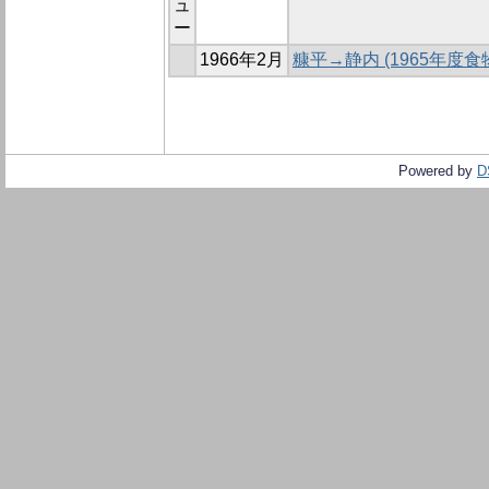
ュ
ー
1966年2月
糠平→静内 (1965年度
Powered by
D