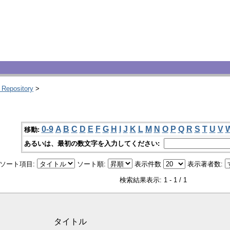
 Repository
>
0-9
A
B
C
D
E
F
G
H
I
J
K
L
M
N
O
P
Q
R
S
T
U
V
移動:
あるいは、最初の数文字を入力してください:
ソート項目:
ソート順:
表示件数
表示著者数:
検索結果表示: 1 - 1 / 1
タイトル