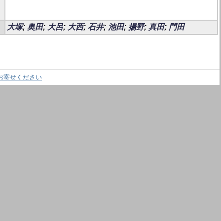
大塚
;
奥田
;
大呂
;
大西
;
石井
;
池田
;
揚野
;
真田
;
門田
お寄せください