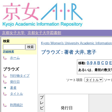
京都女子大学
京都女子大学図書館
検索
Kyoto Women's University Academic Information
ブラウズ : 著者 大井, 恵子
詳細検索
ホーム
0-9
A
B
C
D
E
移動:
ブラウズ
あるいは、最初の数文
刊行物タイプ
ソート項目:
ソー
発行日
著者
タイトル
プ
レ
利用統計
ビ
発行日