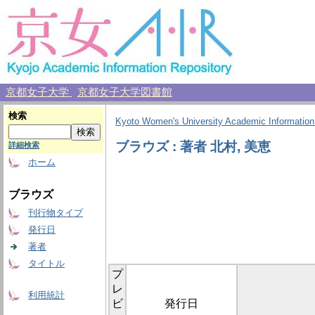
京都女子大学
京都女子大学図書館
検索
Kyoto Women's University Academic Information
ブラウズ : 著者 北村, 美恵
詳細検索
ホーム
ブラウズ
刊行物タイプ
発行日
著者
タイトル
プ
レ
利用統計
ビ
発行日