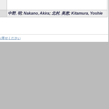
中野, 明
;
Nakano, Akira
;
北村, 美恵
;
Kitamura, Yoshie
お寄せください