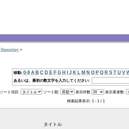
 Repository
>
0-9
A
B
C
D
E
F
G
H
I
J
K
L
M
N
O
P
Q
R
S
T
U
V
移動:
あるいは、最初の数文字を入力してください:
ソート項目:
ソート順:
表示件数
表示著者数:
検索結果表示: 1 - 1 / 1
タイトル