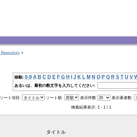
 Repository
>
0-9
A
B
C
D
E
F
G
H
I
J
K
L
M
N
O
P
Q
R
S
T
U
V
移動:
あるいは、最初の数文字を入力してください:
ソート項目:
ソート順:
表示件数
表示著者数:
検索結果表示: 1 - 1 / 1
タイトル