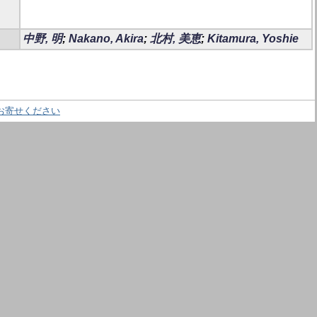
中野, 明
;
Nakano, Akira
;
北村, 美恵
;
Kitamura, Yoshie
お寄せください