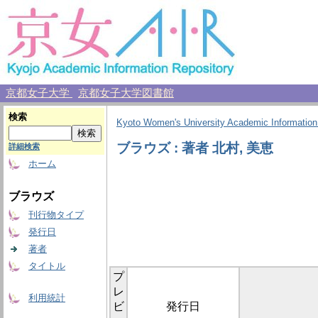
京都女子大学
京都女子大学図書館
検索
Kyoto Women's University Academic Information
ブラウズ : 著者 北村, 美恵
詳細検索
ホーム
ブラウズ
刊行物タイプ
発行日
著者
タイトル
プ
レ
利用統計
ビ
発行日