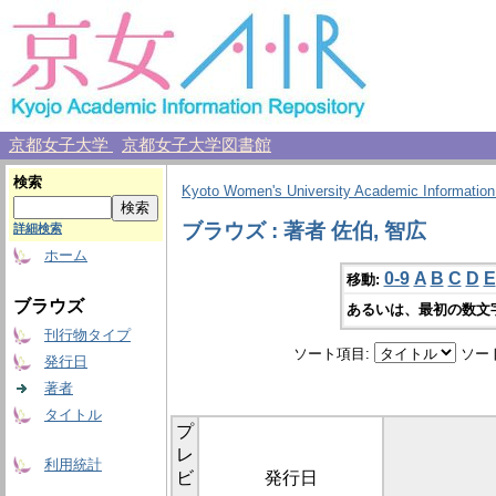
京都女子大学
京都女子大学図書館
検索
Kyoto Women's University Academic Information
ブラウズ : 著者 佐伯, 智広
詳細検索
ホーム
0-9
A
B
C
D
E
移動:
ブラウズ
あるいは、最初の数文
刊行物タイプ
ソート項目:
ソー
発行日
著者
タイトル
プ
レ
利用統計
ビ
発行日