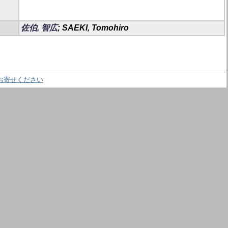
佐伯, 智広
; SAEKI, Tomohiro
お寄せください