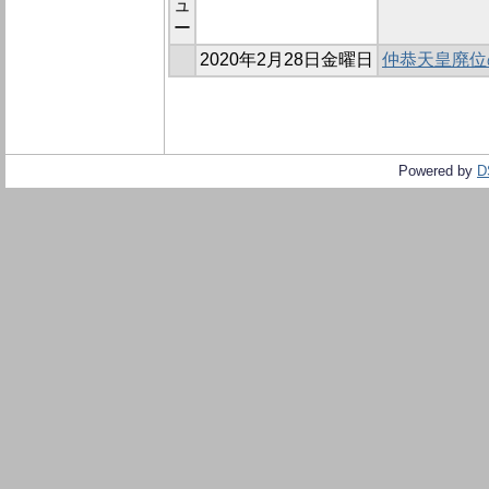
ュ
ー
2020年2月28日金曜日
仲恭天皇廃位
Powered by
D