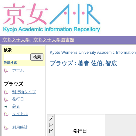
京都女子大学
京都女子大学図書館
検索
Kyoto Women's University Academic Information
ブラウズ : 著者 佐伯, 智広
詳細検索
ホーム
ブラウズ
刊行物タイプ
発行日
著者
タイトル
プ
レ
利用統計
ビ
発行日