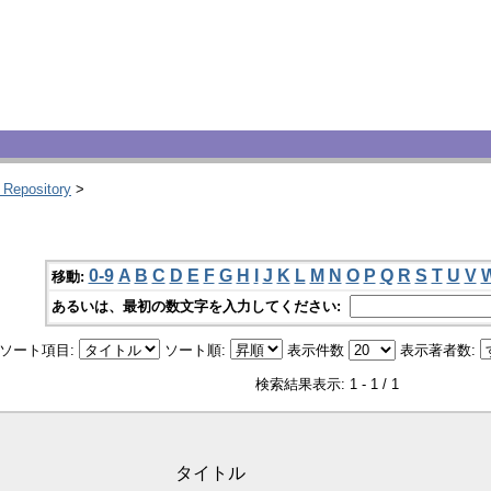
 Repository
>
0-9
A
B
C
D
E
F
G
H
I
J
K
L
M
N
O
P
Q
R
S
T
U
V
移動:
あるいは、最初の数文字を入力してください:
ソート項目:
ソート順:
表示件数
表示著者数:
検索結果表示: 1 - 1 / 1
タイトル