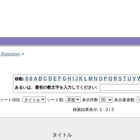
 Repository
>
0-9
A
B
C
D
E
F
G
H
I
J
K
L
M
N
O
P
Q
R
S
T
U
V
移動:
あるいは、最初の数文字を入力してください:
ソート項目:
ソート順:
表示件数
表示著者数:
検索結果表示: 1 - 3 / 3
タイトル