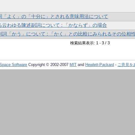
詞「よく」の「十分に」とされる意味用法について
云わゆる陳述副詞について : 「かならず」の場合
副詞「かう」について : 「かく」との比較にみられるその位相
検索結果表示: 1 - 3 / 3
Space Software
Copyright © 2002-2007
MIT
and
Hewlett-Packard
-
ご意見を