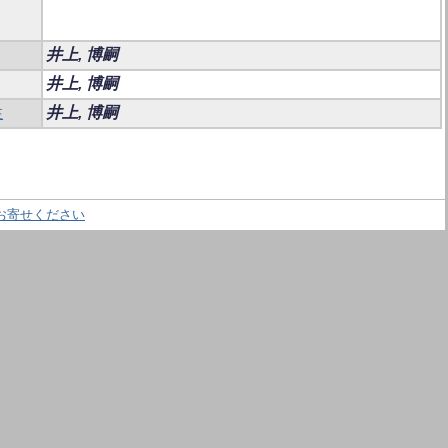
井上, 博嗣
井上, 博嗣
性
井上, 博嗣
お寄せください