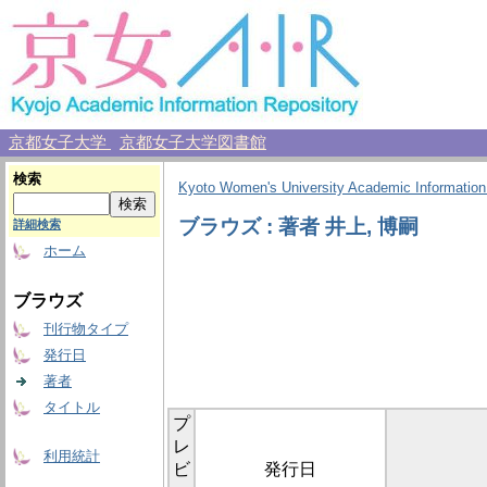
京都女子大学
京都女子大学図書館
検索
Kyoto Women's University Academic Information
ブラウズ : 著者 井上, 博嗣
詳細検索
ホーム
ブラウズ
刊行物タイプ
発行日
著者
タイトル
プ
レ
利用統計
ビ
発行日