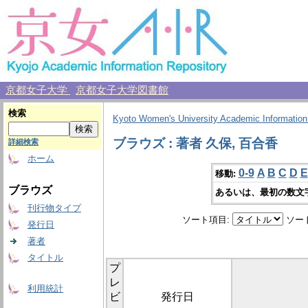
京都女子大学
京都女子大学図書館
検索
Kyoto Women's University Academic Information
ブラウズ : 著者 久保, 百合香
詳細検索
ホーム
0-9
A
B
C
D
E
移動:
ブラウズ
あるいは、最初の数文
刊行物タイプ
ソート項目:
ソー
発行日
著者
タイトル
プ
レ
利用統計
ビ
発行日