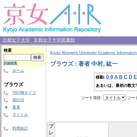
京都女子大学
京都女子大学図書館
検索
Kyoto Women's University Academic Information
ブラウズ : 著者 中村, 紘一
詳細検索
ホーム
0-9
A
B
C
D
E
移動:
ブラウズ
あるいは、最初の数文
刊行物タイプ
ソート項目:
ソー
発行日
著者
タイトル
プ
利用統計
レ