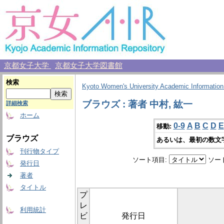
京都女子大学
京都女子大学図書館
検索
Kyoto Women's University Academic Information
ブラウズ : 著者 中村, 紘一
詳細検索
ホーム
0-9
A
B
C
D
E
移動:
ブラウズ
あるいは、最初の数文
刊行物タイプ
ソート項目:
ソー
発行日
著者
タイトル
プ
レ
利用統計
ビ
発行日