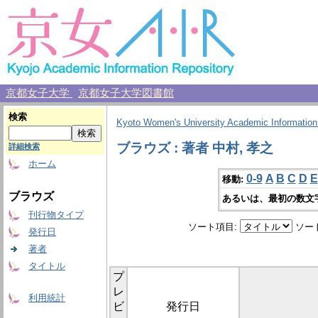
京都女子大学
京都女子大学図書館
検索
Kyoto Women's University Academic Information
ブラウズ : 著者 中村, 孝之
詳細検索
ホーム
0-9
A
B
C
D
E
移動:
ブラウズ
あるいは、最初の数文
刊行物タイプ
ソート項目:
ソー
発行日
著者
タイトル
プ
レ
利用統計
ビ
発行日