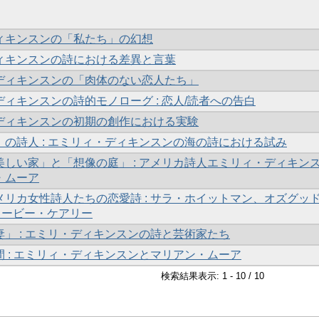
ィキンスンの「私たち」の幻想
ィキンスンの詩における差異と言葉
ディキンスンの「肉体のない恋人たち」
ィキンスンの詩的モノローグ : 恋人/読者への告白
ディキンスンの初期の創作における実験
」の詩人 : エミリィ・ディキンスンの海の詩における試み
美しい家」と「想像の庭」 : アメリカ詩人エミリィ・ディキン
・ムーア
メリカ女性詩人たちの恋愛詩 : サラ・ホイットマン、オズグッ
ィービー・ケアリー
」 : エミリ・ディキンスンの詩と芸術家たち
 : エミリィ・ディキンスンとマリアン・ムーア
検索結果表示: 1 - 10 / 10