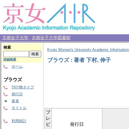
京都女子大学
京都女子大学図書館
検索
Kyoto Women's University Academic Information
ブラウズ : 著者 下村, 伸子
詳細検索
ホーム
ブラウズ
刊行物タイプ
発行日
著者
タイトル
プ
レ
利用統計
ビ
発行日