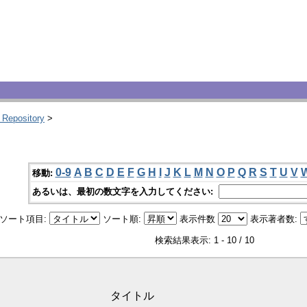
 Repository
>
0-9
A
B
C
D
E
F
G
H
I
J
K
L
M
N
O
P
Q
R
S
T
U
V
移動:
あるいは、最初の数文字を入力してください:
ソート項目:
ソート順:
表示件数
表示著者数:
検索結果表示: 1 - 10 / 10
タイトル