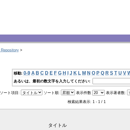
 Repository
>
0-9
A
B
C
D
E
F
G
H
I
J
K
L
M
N
O
P
Q
R
S
T
U
V
移動:
あるいは、最初の数文字を入力してください:
ソート項目:
ソート順:
表示件数
表示著者数:
検索結果表示: 1 - 1 / 1
タイトル