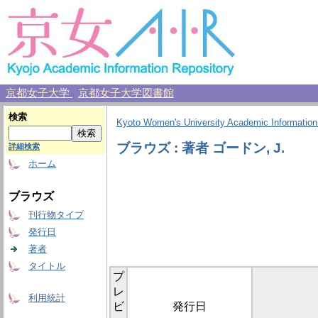
京都女子大学
京都女子大学図書館
検索
Kyoto Women's University Academic Information
ブラウズ : 著者 ゴードン, J.
詳細検索
ホーム
ブラウズ
刊行物タイプ
発行日
著者
タイトル
プ
レ
利用統計
ビ
発行日