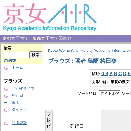
京都女子大学
京都女子大学図書館
検索
Kyoto Women's University Academic Information
ブラウズ : 著者 烏蘭 格日楽
詳細検索
ホーム
0-9
A
B
C
D
E
移動:
ブラウズ
あるいは、最初の数文
刊行物タイプ
ソート項目:
ソー
発行日
著者
タイトル
プ
レ
利用統計
ビ
発行日