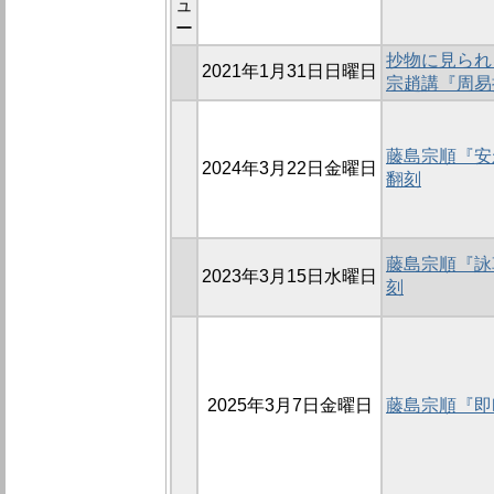
ュ
ー
抄物に見られ
2021年1月31日日曜日
宗趙講『周易
藤島宗順『安
2024年3月22日金曜日
翻刻
藤島宗順『詠
2023年3月15日水曜日
刻
2025年3月7日金曜日
藤島宗順『即