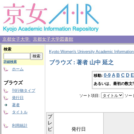
京都女子大学
京都女子大学図書館
検索
Kyoto Women's University Academic Information
ブラウズ : 著者 山中 延之
詳細検索
ホーム
0-9
A
B
C
D
E
移動:
ブラウズ
あるいは、最初の数文
刊行物タイプ
ソート項目:
ソー
発行日
著者
タイトル
プ
レ
利用統計
ビ
発行日