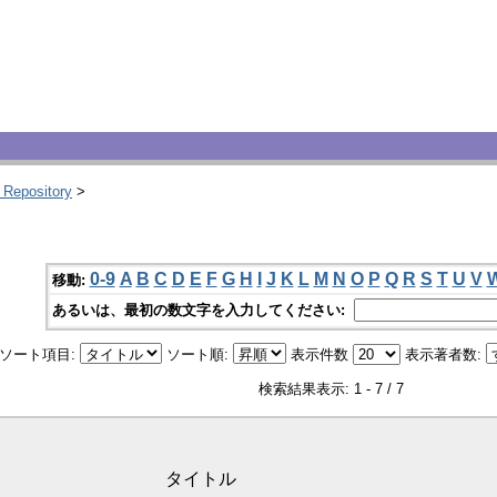
 Repository
>
0-9
A
B
C
D
E
F
G
H
I
J
K
L
M
N
O
P
Q
R
S
T
U
V
移動:
あるいは、最初の数文字を入力してください:
ソート項目:
ソート順:
表示件数
表示著者数:
検索結果表示: 1 - 7 / 7
タイトル