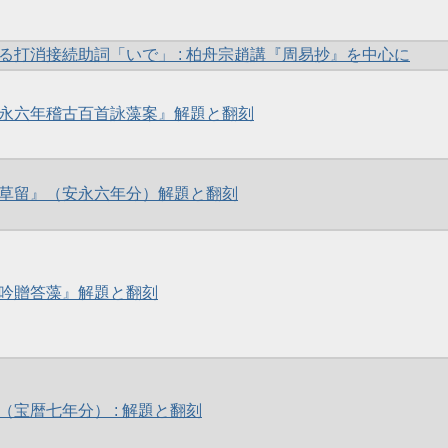
る打消接続助詞「いで」 : 柏舟宗趙講『周易抄』を中心に
永六年稽古百首詠藻案』解題と翻刻
草留』（安永六年分）解題と翻刻
吟贈答藻』解題と翻刻
（宝暦七年分） : 解題と翻刻