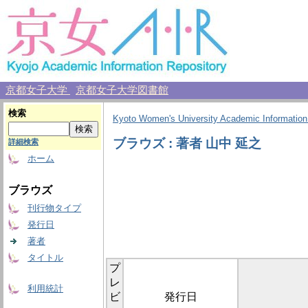
京都女子大学
京都女子大学図書館
検索
Kyoto Women's University Academic Information
ブラウズ : 著者 山中 延之
詳細検索
ホーム
ブラウズ
刊行物タイプ
発行日
著者
タイトル
プ
レ
利用統計
ビ
発行日