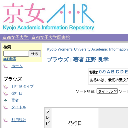
京都女子大学
京都女子大学図書館
検索
Kyoto Women's University Academic Information
ブラウズ : 著者 正野 良幸
詳細検索
ホーム
0-9
A
B
C
D
E
移動:
ブラウズ
あるいは、最初の数文
刊行物タイプ
ソート項目:
ソー
発行日
著者
タイトル
プ
レ
利用統計
ビ
発行日