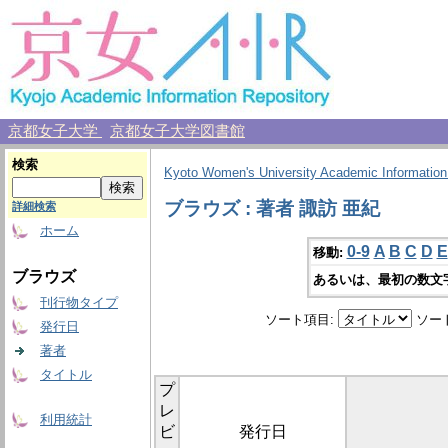
京都女子大学
京都女子大学図書館
検索
Kyoto Women's University Academic Information
ブラウズ : 著者 諏訪 亜紀
詳細検索
ホーム
0-9
A
B
C
D
E
移動:
ブラウズ
あるいは、最初の数文
刊行物タイプ
ソート項目:
ソー
発行日
著者
タイトル
プ
レ
利用統計
ビ
発行日