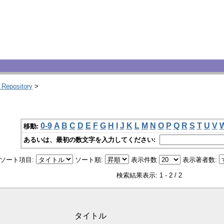
 Repository
>
0-9
A
B
C
D
E
F
G
H
I
J
K
L
M
N
O
P
Q
R
S
T
U
V
移動:
あるいは、最初の数文字を入力してください:
ソート項目:
ソート順:
表示件数
表示著者数:
検索結果表示: 1 - 2 / 2
タイトル