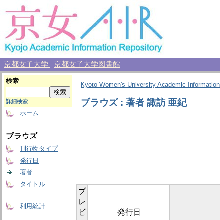
京都女子大学
京都女子大学図書館
検索
Kyoto Women's University Academic Information
ブラウズ : 著者 諏訪 亜紀
詳細検索
ホーム
ブラウズ
刊行物タイプ
発行日
著者
タイトル
プ
レ
利用統計
ビ
発行日