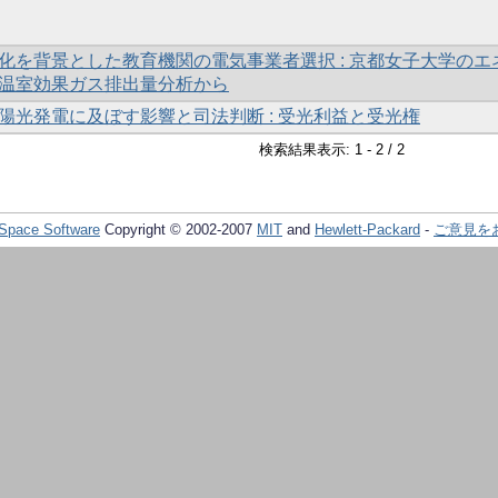
化を背景とした教育機関の電気事業者選択 : 京都女子大学のエ
温室効果ガス排出量分析から
陽光発電に及ぼす影響と司法判断 : 受光利益と受光権
検索結果表示: 1 - 2 / 2
Space Software
Copyright © 2002-2007
MIT
and
Hewlett-Packard
-
ご意見を