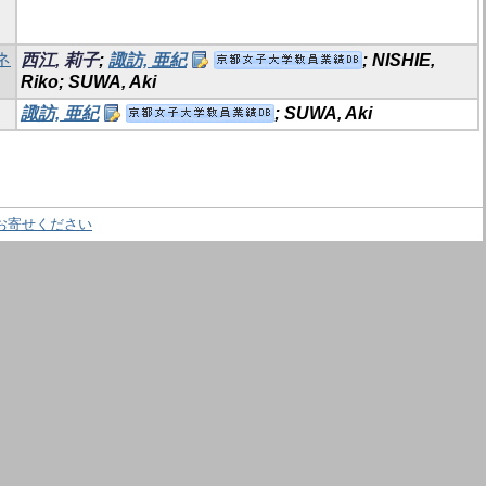
ネ
西江, 莉子
;
諏訪, 亜紀
; NISHIE,
Riko; SUWA, Aki
諏訪, 亜紀
; SUWA, Aki
お寄せください