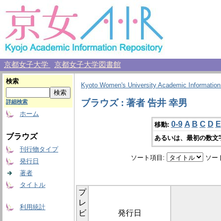
京都女子大学
京都女子大学図書館
検索
Kyoto Women's University Academic Information
ブラウズ : 著者 告井 幸男
詳細検索
ホーム
0-9
A
B
C
D
E
移動:
ブラウズ
あるいは、最初の数文
刊行物タイプ
ソート項目:
ソー
発行日
著者
タイトル
プ
レ
利用統計
ビ
発行日