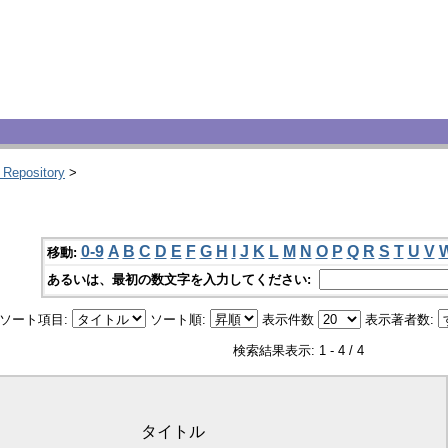
 Repository
>
0-9
A
B
C
D
E
F
G
H
I
J
K
L
M
N
O
P
Q
R
S
T
U
V
移動:
あるいは、最初の数文字を入力してください:
ソート項目:
ソート順:
表示件数
表示著者数:
検索結果表示: 1 - 4 / 4
タイトル