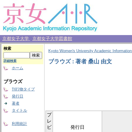
京都女子大学
京都女子大学図書館
検索
Kyoto Women's University Academic Information
ブラウズ : 著者 桑山 由文
詳細検索
ホーム
ブラウズ
刊行物タイプ
発行日
著者
タイトル
プ
レ
利用統計
ビ
発行日