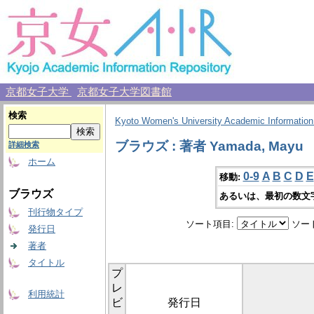
京都女子大学
京都女子大学図書館
検索
Kyoto Women's University Academic Information
ブラウズ : 著者 Yamada, Mayu
詳細検索
ホーム
0-9
A
B
C
D
E
移動:
ブラウズ
あるいは、最初の数文
刊行物タイプ
ソート項目:
ソー
発行日
著者
タイトル
プ
レ
利用統計
ビ
発行日