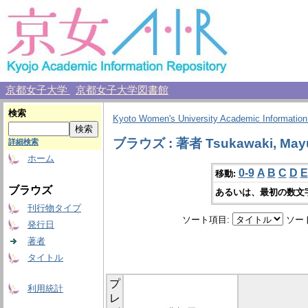
京都女子大学
京都女子大学図書館
検索
Kyoto Women's University Academic Information
ブラウズ : 著者 Tsukawaki, May
詳細検索
ホーム
0-9
A
B
C
D
E
移動:
ブラウズ
あるいは、最初の数文
刊行物タイプ
ソート項目:
ソー
発行日
著者
タイトル
プ
利用統計
レ